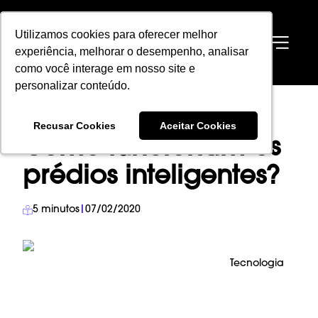
Utilizamos cookies para oferecer melhor
Utilizamos cookies para oferecer melhor
EN
experiência, melhorar o desempenho, analisar
experiência, melhorar o desempenho, analisar
como você interage em nosso site e
como você interage em nosso site e
personalizar conteúdo.
personalizar conteúdo.
HOME
→
BLOG
→
TECNOLOGIA
→
Recusar Cookies
Recusar Cookies
Aceitar Cookies
Aceitar Cookies
COMO FUNCIONAM OS PRÉDIOS INTELIGENTES?
Como funcionam os
prédios inteligentes?
5
minutos
|
07/02/2020
Tecnologia