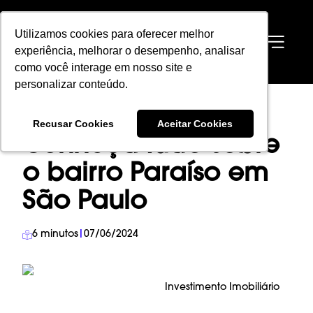
Utilizamos cookies para oferecer melhor
Utilizamos cookies para oferecer melhor
EN
experiência, melhorar o desempenho, analisar
experiência, melhorar o desempenho, analisar
como você interage em nosso site e
como você interage em nosso site e
personalizar conteúdo.
personalizar conteúdo.
HOME
→
BLOG
→
INVESTIMENTO IMOBILIÁRIO
→
Recusar Cookies
Recusar Cookies
Aceitar Cookies
Aceitar Cookies
CONHEÇA TUDO SOBRE O BAIRRO PARAÍSO EM SÃO PAULO
Conheça tudo sobre
o bairro Paraíso em
São Paulo
6
minutos
|
07/06/2024
Investimento Imobiliário