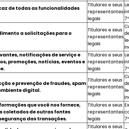
Titulares e seus
L
icaz de todas as funcionalidades
representantes
in
legais
7º
C
Titulares e seus
dimento a solicitações para o
d
representantes
le
legais
in
vantes, notificações de serviço e
Titulares e seus
L
os, promoções, notícias, eventos e
representantes
in
e.
legais
7º
C
Titulares e seus
cção e prevenção de fraudes, spam
d
representantes
mbiente digital.
le
legais
in
nformações que você nos fornece,
Titulares e seus
E
 coletados de outras fontes
representantes
co
a segurança das transações.
legais
7º
Titulares e seus