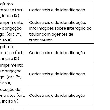
egítimo
teresse (art.
Cadastrais e de identificação
, inciso IX)
umprimento
Cadastrais e de identificação;
e obrigação
Informações sobre interação do
gal (art. 7º,
titular com agentes de
ciso II)
tratamento
egítimo
teresse (art.
Cadastrais e de identificação
, inciso IX)
umprimento
e obrigação
Cadastrais e de identificação
gal (art. 7º,
ciso II)
xecução de
ntratos (art.
Cadastrais e de identificação
, inciso V)