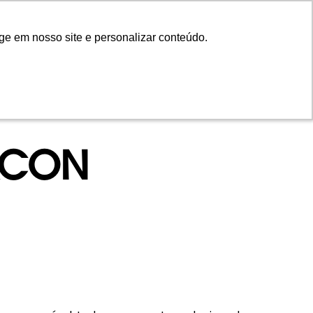
ge em nosso site e personalizar conteúdo.
ge em nosso site e personalizar conteúdo.
NTOS
INVISTA
CONTEÚDO
EN
TACON