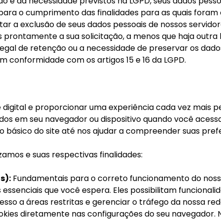
o e da necessidade previstos na LGPD, seus dados pesso
ara o cumprimento das finalidades para as quais foram
icitar a exclusão de seus dados pessoais de nossos servi
 prontamente a sua solicitação, a menos que haja outra 
al de retenção ou a necessidade de preservar os dados
, em conformidade com os artigos 15 e 16 da LGPD.
igital e proporcionar uma experiência cada vez mais pers
dos em seu navegador ou dispositivo quando você acess
to básico do site até nos ajudar a compreender suas pre
izamos e suas respectivas finalidades:
s):
Fundamentais para o correto funcionamento do nosso 
 essenciais que você espera. Eles possibilitam funcionali
esso a áreas restritas e gerenciar o tráfego da nossa re
okies diretamente nas configurações do seu navegador. No