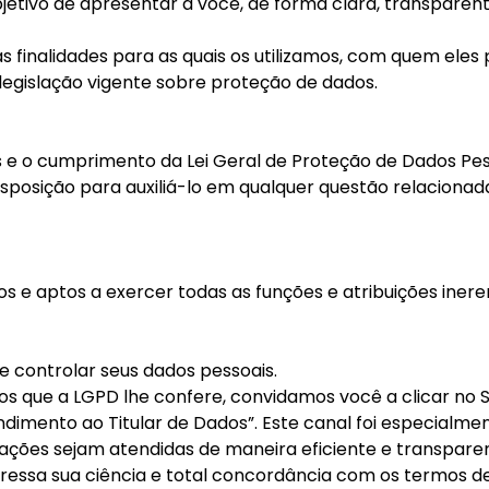
bjetivo de apresentar a você, de forma clara, transparen
s finalidades para as quais os utilizamos, com quem ele
gislação vigente sobre proteção de dados.
 e o cumprimento da Lei Geral de Proteção de Dados Pes
sposição para auxiliá-lo em qualquer questão relacionada
os e aptos a exercer todas as funções e atribuições iner
e controlar seus dados pessoais.
os que a LGPD lhe confere, convidamos você a clicar no 
dimento ao Titular de Dados”. Este canal foi especialmen
ações sejam atendidas de maneira eficiente e transpare
ressa sua ciência e total concordância com os termos d