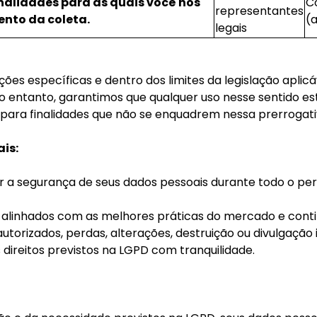
inalidades para as quais você nos
C
representantes
nto da coleta.
(a
legais
s específicas e dentro dos limites da legislação aplicável
 No entanto, garantimos que qualquer uso nesse sentido 
s para finalidades que não se enquadrem nessa prerrogat
is:
r a segurança de seus dados pessoais durante todo o p
alinhados com as melhores práticas do mercado e con
torizados, perdas, alterações, destruição ou divulgação 
 direitos previstos na LGPD com tranquilidade.