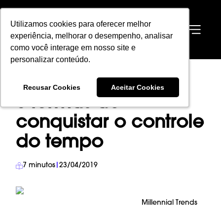
Utilizamos cookies para oferecer melhor
Utilizamos cookies para oferecer melhor
EN
experiência, melhorar o desempenho, analisar
experiência, melhorar o desempenho, analisar
como você interage em nosso site e
como você interage em nosso site e
personalizar conteúdo.
personalizar conteúdo.
HOME
→
BLOG
→
MILLENNIAL TRENDS
→
Recusar Cookies
Recusar Cookies
Aceitar Cookies
Aceitar Cookies
6 FORMAS DE CONQUISTAR O CONTROLE DO TEMPO
6 formas de
conquistar o controle
do tempo
7
minutos
|
23/04/2019
Millennial Trends