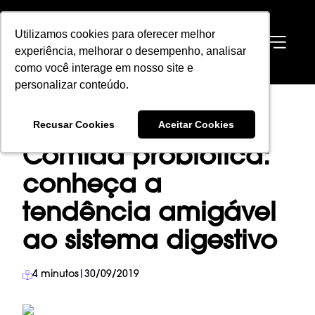
Utilizamos cookies para oferecer melhor
Utilizamos cookies para oferecer melhor
EN
experiência, melhorar o desempenho, analisar
experiência, melhorar o desempenho, analisar
como você interage em nosso site e
como você interage em nosso site e
personalizar conteúdo.
personalizar conteúdo.
HOME
→
BLOG
→
LIFESTYLE
→
Recusar Cookies
Recusar Cookies
Aceitar Cookies
Aceitar Cookies
COMIDA PROBIÓTICA: CONHEÇA A TENDÊNCIA AMIGÁVEL AO SISTEMA
DIGESTIVO
Comida probiótica:
conheça a
tendência amigável
ao sistema digestivo
4
minutos
|
30/09/2019