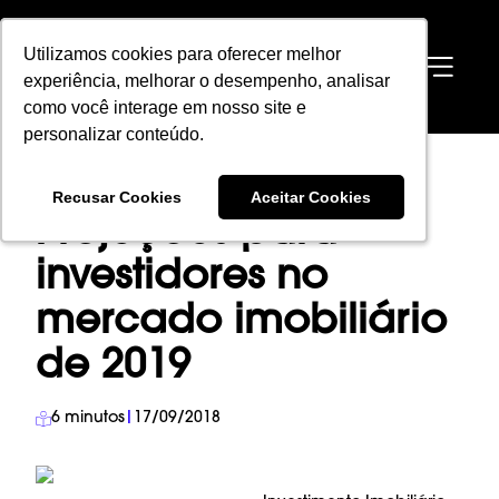
Utilizamos cookies para oferecer melhor
Utilizamos cookies para oferecer melhor
EN
experiência, melhorar o desempenho, analisar
experiência, melhorar o desempenho, analisar
como você interage em nosso site e
como você interage em nosso site e
personalizar conteúdo.
personalizar conteúdo.
HOME
→
BLOG
→
INVESTIMENTO IMOBILIÁRIO
→
Recusar Cookies
Recusar Cookies
Aceitar Cookies
Aceitar Cookies
PROJEÇÕES PARA INVESTIDORES NO MERCADO IMOBILIÁRIO DE 2019
Projeções para
investidores no
mercado imobiliário
de 2019
6
minutos
|
17/09/2018