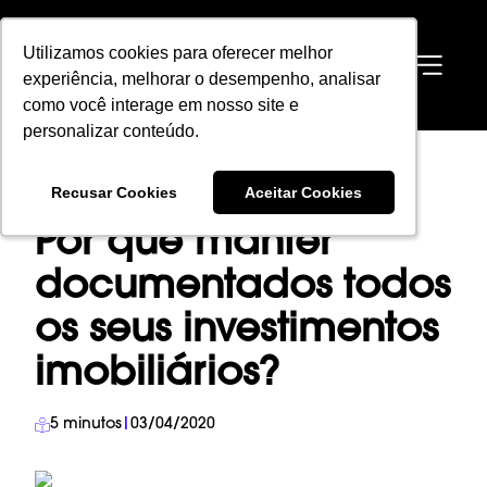
Utilizamos cookies para oferecer melhor
Utilizamos cookies para oferecer melhor
EN
experiência, melhorar o desempenho, analisar
experiência, melhorar o desempenho, analisar
como você interage em nosso site e
como você interage em nosso site e
personalizar conteúdo.
personalizar conteúdo.
HOME
→
BLOG
→
INVESTIMENTO IMOBILIÁRIO
→
Recusar Cookies
Recusar Cookies
Aceitar Cookies
Aceitar Cookies
POR QUE MANTER DOCUMENTADOS TODOS OS SEUS INVESTIMENTOS
IMOBILIÁRIOS?
Por que manter
documentados todos
os seus investimentos
imobiliários?
5
minutos
|
03/04/2020