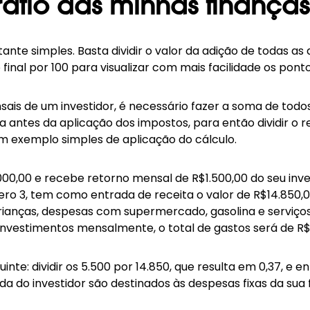
ratio das minhas finanças
nte simples. Basta dividir o valor da adição de todas as
o final por 100 para visualizar com mais facilidade os pont
nsais de um investidor, é necessário fazer a soma de todo
a antes da aplicação dos impostos, para então dividir o r
um exemplo simples de aplicação do cálculo.
.000,00 e recebe retorno mensal de R$1.500,00 do seu inv
o 3, tem como entrada de receita o valor de R$14.850,00.
rianças, despesas com supermercado, gasolina e serviços
nvestimentos mensalmente, o total de gastos será de R$
inte: dividir os 5.500 por 14.850, que resulta em 0,37, e en
a do investidor são destinados às despesas fixas da sua