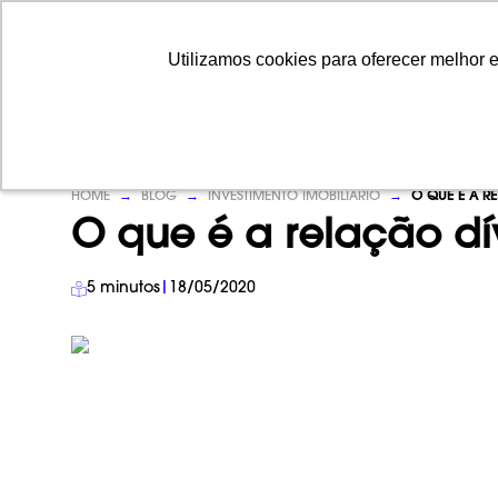
Utilizamos cookies para oferecer melhor 
Utilizamos cookies para oferecer melhor 
HOME
→
BLOG
→
INVESTIMENTO IMOBILIÁRIO
→
O QUE É A R
O que é a relação dí
5
minutos
|
18/05/2020