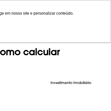
ge em nosso site e personalizar conteúdo.
ge em nosso site e personalizar conteúdo.
NTOS
INVISTA
CONTEÚDO
EN
 como calcular
Investimento Imobiliário