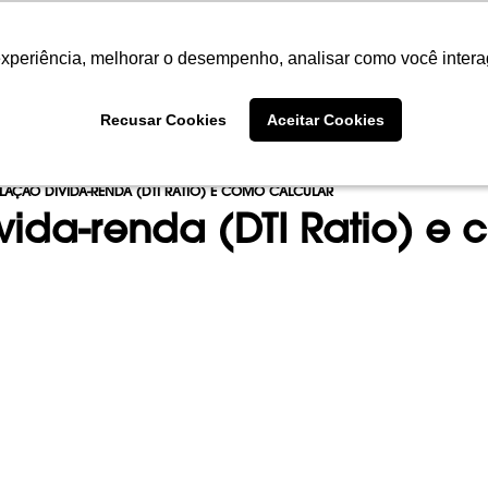
experiência, melhorar o desempenho, analisar como você intera
experiência, melhorar o desempenho, analisar como você intera
SOBRE
PORTFÓLIO
EMPREENDIME
Recusar Cookies
Recusar Cookies
Aceitar Cookies
Aceitar Cookies
ELAÇÃO DÍVIDA-RENDA (DTI RATIO) E COMO CALCULAR
vida-renda (DTI Ratio) e