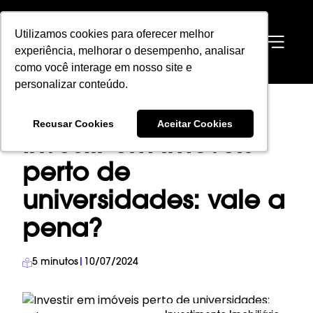
Utilizamos cookies para oferecer melhor
Utilizamos cookies para oferecer melhor
EN
experiência, melhorar o desempenho, analisar
experiência, melhorar o desempenho, analisar
como você interage em nosso site e
como você interage em nosso site e
personalizar conteúdo.
personalizar conteúdo.
HOME
→
BLOG
→
INVESTIMENTO IMOBILIÁRIO
→
Recusar Cookies
Recusar Cookies
Aceitar Cookies
Aceitar Cookies
INVESTIR EM IMÓVEIS PERTO DE UNIVERSIDADES: VALE A PENA?
Investir em imóveis
perto de
universidades: vale a
pena?
5
minutos
|
10/07/2024