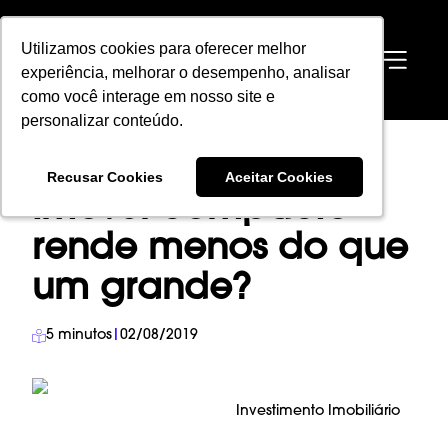
Utilizamos cookies para oferecer melhor
Utilizamos cookies para oferecer melhor
EN
experiência, melhorar o desempenho, analisar
experiência, melhorar o desempenho, analisar
como você interage em nosso site e
como você interage em nosso site e
personalizar conteúdo.
personalizar conteúdo.
HOME
→
BLOG
→
INVESTIMENTO IMOBILIÁRIO
→
Recusar Cookies
Recusar Cookies
Aceitar Cookies
Aceitar Cookies
IMÓVEL COMPACTO RENDE MENOS DO QUE UM GRANDE?
Imóvel compacto
rende menos do que
um grande?
5
minutos
|
02/08/2019
Investimento Imobiliário