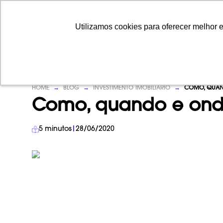
Utilizamos cookies para oferecer melhor 
Utilizamos cookies para oferecer melhor 
HOME
→
BLOG
→
INVESTIMENTO IMOBILIÁRIO
→
COMO, QUAND
Como, quando e onde
5
minutos
|
28/06/2020