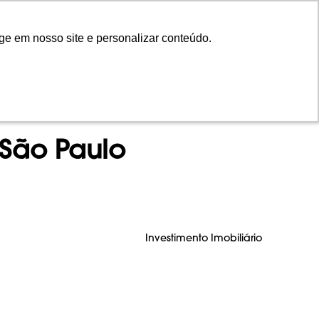
ge em nosso site e personalizar conteúdo.
ge em nosso site e personalizar conteúdo.
NTOS
INVISTA
CONTEÚDO
EN
 São Paulo
Investimento Imobiliário