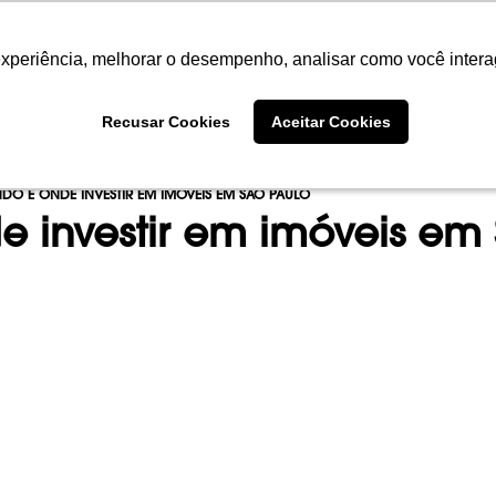
experiência, melhorar o desempenho, analisar como você intera
experiência, melhorar o desempenho, analisar como você intera
SOBRE
PORTFÓLIO
EMPREENDIME
Recusar Cookies
Recusar Cookies
Aceitar Cookies
Aceitar Cookies
O E ONDE INVESTIR EM IMÓVEIS EM SÃO PAULO
 investir em imóveis em