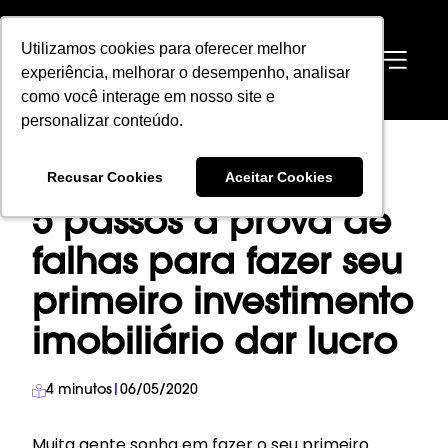
Utilizamos cookies para oferecer melhor
Utilizamos cookies para oferecer melhor
EN
experiência, melhorar o desempenho, analisar
experiência, melhorar o desempenho, analisar
como você interage em nosso site e
como você interage em nosso site e
personalizar conteúdo.
personalizar conteúdo.
HOME
→
BLOG
→
INVESTIMENTO IMOBILIÁRIO
→
Recusar Cookies
Recusar Cookies
Aceitar Cookies
Aceitar Cookies
5 PASSOS À PROVA DE FALHAS PARA FAZER SEU PRIMEIRO INVESTIMENTO
IMOBILIÁRIO DAR LUCRO
5 passos à prova de
falhas para fazer seu
primeiro investimento
imobiliário dar lucro
4
minutos
|
06/05/2020
Muita gente sonha em fazer o seu primeiro