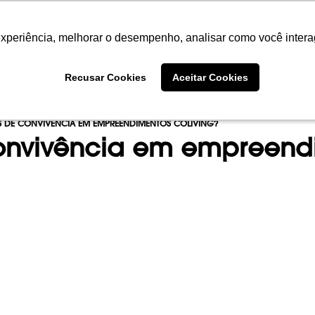
experiência, melhorar o desempenho, analisar como você intera
experiência, melhorar o desempenho, analisar como você intera
SOBRE
PORTFÓLIO
EMPREENDIME
Recusar Cookies
Recusar Cookies
Aceitar Cookies
Aceitar Cookies
S DE CONVIVÊNCIA EM EMPREENDIMENTOS COLIVING?
convivência em empreendi