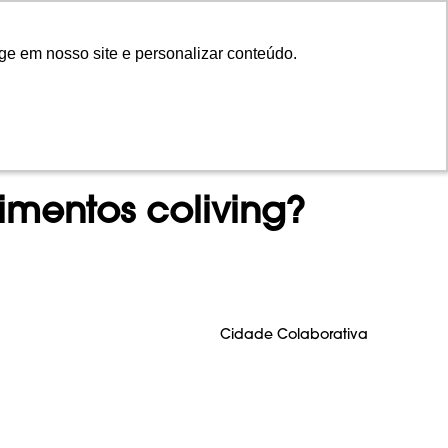
ge em nosso site e personalizar conteúdo.
ge em nosso site e personalizar conteúdo.
NTOS
INVISTA
CONTEÚDO
EN
mentos coliving?
Cidade Colaborativa