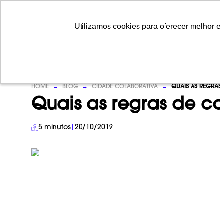
Utilizamos cookies para oferecer melhor 
Utilizamos cookies para oferecer melhor 
HOME
→
BLOG
→
CIDADE COLABORATIVA
→
QUAIS AS REGRA
Quais as regras de 
5
minutos
|
20/10/2019