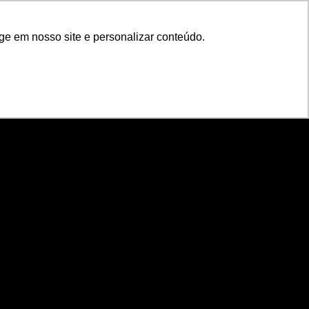
ge em nosso site e personalizar conteúdo.
ge em nosso site e personalizar conteúdo.
NTOS
INVISTA
CONTEÚDO
EN