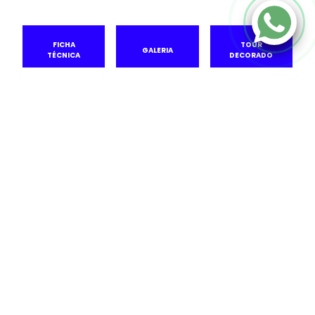
FICHA
TOUR
GALERIA
TÉCNICA
DECORADO
DIFERENCIAIS
VÍDEO
PLANTAS
TOUR
LOCALIZAÇÃO
INVISTA
DECORADO
Três
endereços
com três
torres em