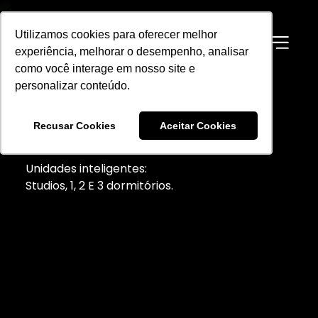
Utilizamos cookies para oferecer melhor
Utilizamos cookies para oferecer melhor
EN
experiência, melhorar o desempenho, analisar
experiência, melhorar o desempenho, analisar
como você interage em nosso site e
como você interage em nosso site e
personalizar conteúdo.
personalizar conteúdo.
VITACON BELA
Recusar Cookies
Recusar Cookies
Aceitar Cookies
Aceitar Cookies
VISTA
Unidades inteligentes:
Studios, 1, 2 E 3 dormitórios.