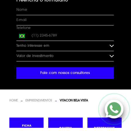
Preencha o formulário
Telefone
Tenho interesse em
Valor de investimento
Fale com nossos consultores
Clique Aqui
HOME
→
EMPREENDIMENTOS
→
VITACON BELA VISTA
FICHA
GALERIA
DIFERENCIAIS
TÉCNICA