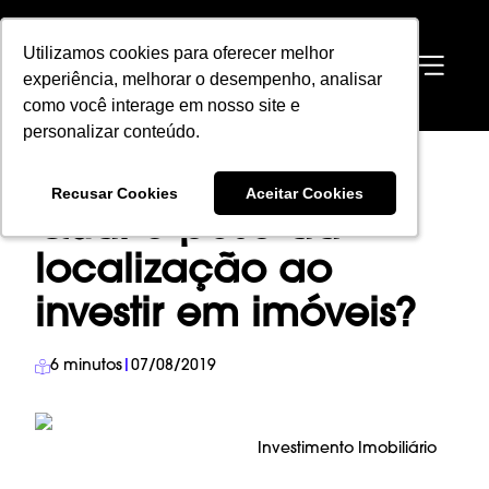
Utilizamos cookies para oferecer melhor
Utilizamos cookies para oferecer melhor
EN
experiência, melhorar o desempenho, analisar
experiência, melhorar o desempenho, analisar
como você interage em nosso site e
como você interage em nosso site e
personalizar conteúdo.
personalizar conteúdo.
HOME
→
BLOG
→
INVESTIMENTO IMOBILIÁRIO
→
Recusar Cookies
Recusar Cookies
Aceitar Cookies
Aceitar Cookies
QUAL O PESO DA LOCALIZAÇÃO AO INVESTIR EM IMÓVEIS?
Qual o peso da
localização ao
investir em imóveis?
6
minutos
|
07/08/2019
Investimento Imobiliário