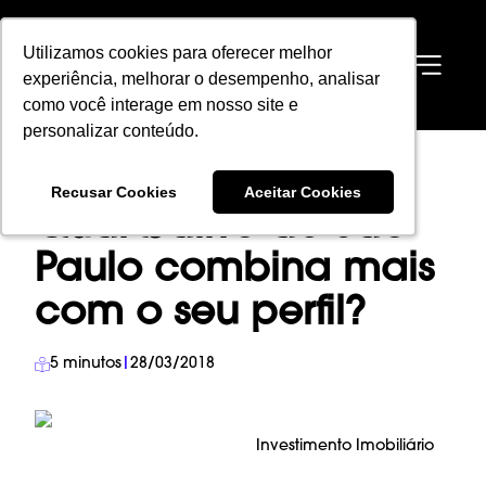
Utilizamos cookies para oferecer melhor
Utilizamos cookies para oferecer melhor
EN
experiência, melhorar o desempenho, analisar
experiência, melhorar o desempenho, analisar
como você interage em nosso site e
como você interage em nosso site e
personalizar conteúdo.
personalizar conteúdo.
HOME
→
BLOG
→
INVESTIMENTO IMOBILIÁRIO
→
Recusar Cookies
Recusar Cookies
Aceitar Cookies
Aceitar Cookies
QUAL BAIRRO DE SÃO PAULO COMBINA MAIS COM O SEU PERFIL?
Qual bairro de São
Paulo combina mais
com o seu perfil?
5
minutos
|
28/03/2018
Investimento Imobiliário