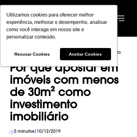
Utilizamos cookies para oferecer melhor
Utilizamos cookies para oferecer melhor
EN
experiência, melhorar o desempenho, analisar
experiência, melhorar o desempenho, analisar
como você interage em nosso site e
como você interage em nosso site e
personalizar conteúdo.
personalizar conteúdo.
HOME
→
BLOG
→
INVESTIMENTO IMOBILIÁRIO
→
Recusar Cookies
Recusar Cookies
Aceitar Cookies
Aceitar Cookies
POR QUE APOSTAR EM IMÓVEIS COM MENOS DE 30M² COMO INVESTIMENTO
IMOBILIÁRIO
Por que apostar em
imóveis com menos
de 30m² como
investimento
imobiliário
5
minutos
|
10/12/2019