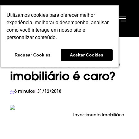
Utilizamos cookies para oferecer melhor
Utilizamos cookies para oferecer melhor
EN
experiência, melhorar o desempenho, analisar
experiência, melhorar o desempenho, analisar
como você interage em nosso site e
como você interage em nosso site e
personalizar conteúdo.
personalizar conteúdo.
HOME
→
BLOG
→
INVESTIMENTO IMOBILIÁRIO
→
Recusar Cookies
Recusar Cookies
Aceitar Cookies
Aceitar Cookies
INVESTIR NO MERCADO IMOBILIÁRIO É CARO?
Investir no mercado
imobiliário é caro?
6
minutos
|
31/12/2018
Investimento Imobiliário