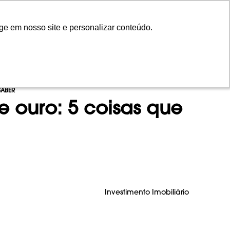
ge em nosso site e personalizar conteúdo.
ge em nosso site e personalizar conteúdo.
NTOS
INVISTA
CONTEÚDO
EN
SABER
e ouro: 5 coisas que
Investimento Imobiliário