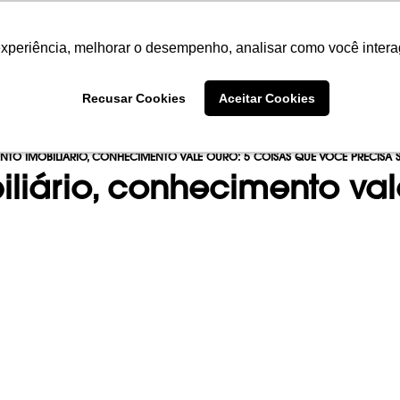
experiência, melhorar o desempenho, analisar como você intera
experiência, melhorar o desempenho, analisar como você intera
SOBRE
PORTFÓLIO
EMPREENDIME
Recusar Cookies
Recusar Cookies
Aceitar Cookies
Aceitar Cookies
ENTO IMOBILIÁRIO, CONHECIMENTO VALE OURO: 5 COISAS QUE VOCÊ PRECISA 
liário, conhecimento val