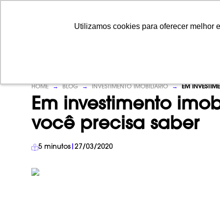
Utilizamos cookies para oferecer melhor 
Utilizamos cookies para oferecer melhor 
HOME
→
BLOG
→
INVESTIMENTO IMOBILIÁRIO
→
EM INVESTIM
Em investimento imobi
você precisa saber
5
minutos
|
27/03/2020