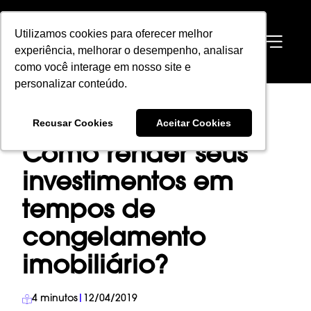
Utilizamos cookies para oferecer melhor
Utilizamos cookies para oferecer melhor
EN
experiência, melhorar o desempenho, analisar
experiência, melhorar o desempenho, analisar
como você interage em nosso site e
como você interage em nosso site e
personalizar conteúdo.
personalizar conteúdo.
HOME
→
BLOG
→
INVESTIMENTO IMOBILIÁRIO
→
Recusar Cookies
Recusar Cookies
Aceitar Cookies
Aceitar Cookies
COMO RENDER SEUS INVESTIMENTOS EM TEMPOS DE CONGELAMENTO
IMOBILIÁRIO?
Como render seus
investimentos em
tempos de
congelamento
imobiliário?
4
minutos
|
12/04/2019