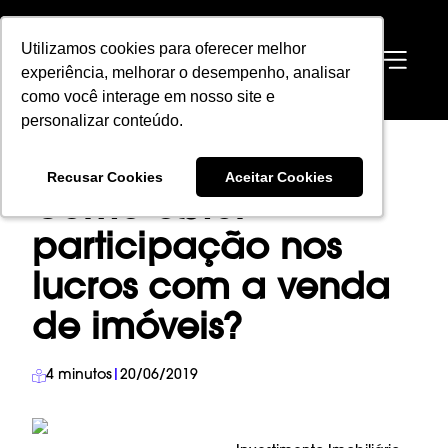
Utilizamos cookies para oferecer melhor
Utilizamos cookies para oferecer melhor
EN
experiência, melhorar o desempenho, analisar
experiência, melhorar o desempenho, analisar
como você interage em nosso site e
como você interage em nosso site e
personalizar conteúdo.
personalizar conteúdo.
HOME
→
BLOG
→
INVESTIMENTO IMOBILIÁRIO
→
Recusar Cookies
Recusar Cookies
Aceitar Cookies
Aceitar Cookies
COMO OBTER PARTICIPAÇÃO NOS LUCROS COM A VENDA DE IMÓVEIS?
Como obter
participação nos
lucros com a venda
de imóveis?
4
minutos
|
20/06/2019