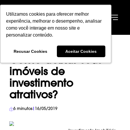
Utilizamos cookies para oferecer melhor
Utilizamos cookies para oferecer melhor
EN
experiência, melhorar o desempenho, analisar
experiência, melhorar o desempenho, analisar
como você interage em nosso site e
como você interage em nosso site e
personalizar conteúdo.
personalizar conteúdo.
HOME
→
BLOG
→
INVESTIMENTO IMOBILIÁRIO
→
Recusar Cookies
Recusar Cookies
Aceitar Cookies
Aceitar Cookies
COMO DEIXAR SEUS IMÓVEIS DE INVESTIMENTO ATRATIVOS?
Como deixar seus
imóveis de
investimento
atrativos?
6
minutos
|
16/05/2019