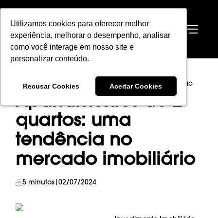
Utilizamos cookies para oferecer melhor
Utilizamos cookies para oferecer melhor
EN
experiência, melhorar o desempenho, analisar
experiência, melhorar o desempenho, analisar
como você interage em nosso site e
como você interage em nosso site e
personalizar conteúdo.
personalizar conteúdo.
HOME
→
BLOG
→
INVESTIMENTO IMOBILIÁRIO
→
Recusar Cookies
Recusar Cookies
Aceitar Cookies
Aceitar Cookies
APARTAMENTOS DE 2 QUARTOS: UMA TENDÊNCIA NO MERCADO IMOBILIÁRIO
Apartamentos de 2
quartos: uma
tendência no
mercado imobiliário
5
minutos
|
02/07/2024