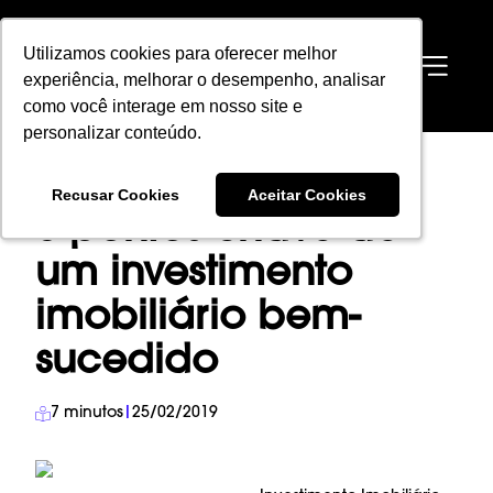
Utilizamos cookies para oferecer melhor
Utilizamos cookies para oferecer melhor
EN
experiência, melhorar o desempenho, analisar
experiência, melhorar o desempenho, analisar
como você interage em nosso site e
como você interage em nosso site e
personalizar conteúdo.
personalizar conteúdo.
HOME
→
BLOG
→
INVESTIMENTO IMOBILIÁRIO
→
Recusar Cookies
Recusar Cookies
Aceitar Cookies
Aceitar Cookies
6 PONTOS-CHAVE DE UM INVESTIMENTO IMOBILIÁRIO BEM-SUCEDIDO
6 pontos-chave de
um investimento
imobiliário bem-
sucedido
7
minutos
|
25/02/2019