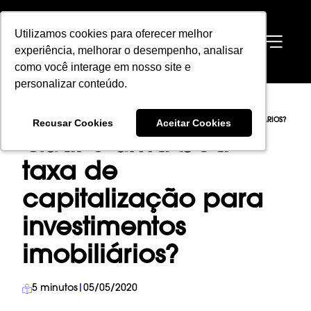
Utilizamos cookies para oferecer melhor
Utilizamos cookies para oferecer melhor
EN
experiência, melhorar o desempenho, analisar
experiência, melhorar o desempenho, analisar
como você interage em nosso site e
como você interage em nosso site e
personalizar conteúdo.
personalizar conteúdo.
HOME
→
BLOG
→
INVESTIMENTO IMOBILIÁRIO
→
Recusar Cookies
Recusar Cookies
Aceitar Cookies
Aceitar Cookies
QUAL É UMA BOA TAXA DE CAPITALIZAÇÃO PARA INVESTIMENTOS IMOBILIÁRIOS?
Qual é uma boa
taxa de
capitalização para
investimentos
imobiliários?
5
minutos
|
05/05/2020