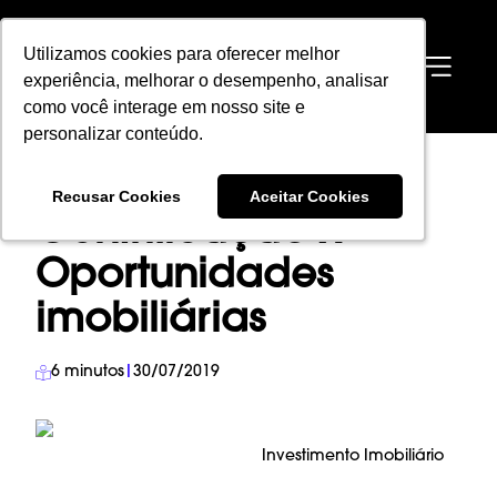
Utilizamos cookies para oferecer melhor
Utilizamos cookies para oferecer melhor
EN
experiência, melhorar o desempenho, analisar
experiência, melhorar o desempenho, analisar
como você interage em nosso site e
como você interage em nosso site e
personalizar conteúdo.
personalizar conteúdo.
HOME
→
BLOG
→
INVESTIMENTO IMOBILIÁRIO
→
Recusar Cookies
Recusar Cookies
Aceitar Cookies
Aceitar Cookies
GENTRIFICAÇÃO X OPORTUNIDADES IMOBILIÁRIAS
Gentrificação x
Oportunidades
imobiliárias
6
minutos
|
30/07/2019
Investimento Imobiliário