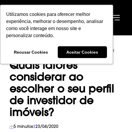
Utilizamos cookies para oferecer melhor
Utilizamos cookies para oferecer melhor
EN
experiência, melhorar o desempenho, analisar
experiência, melhorar o desempenho, analisar
como você interage em nosso site e
como você interage em nosso site e
personalizar conteúdo.
personalizar conteúdo.
HOME
→
BLOG
→
INVESTIMENTO IMOBILIÁRIO
→
Recusar Cookies
Recusar Cookies
Aceitar Cookies
Aceitar Cookies
QUAIS FATORES CONSIDERAR AO ESCOLHER O SEU PERFIL DE INVESTIDOR DE
IMÓVEIS?
Quais fatores
considerar ao
escolher o seu perfil
de investidor de
imóveis?
5
minutos
|
23/04/2020