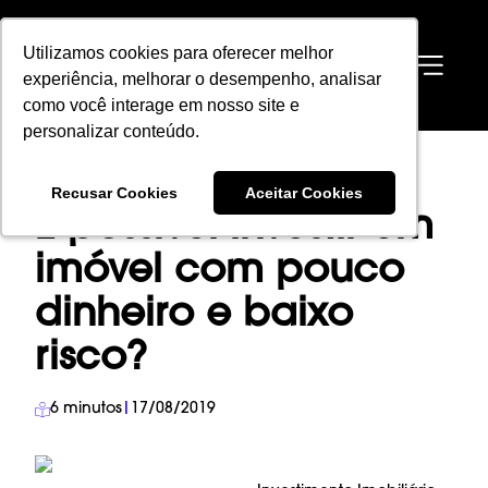
Utilizamos cookies para oferecer melhor
Utilizamos cookies para oferecer melhor
EN
experiência, melhorar o desempenho, analisar
experiência, melhorar o desempenho, analisar
como você interage em nosso site e
como você interage em nosso site e
personalizar conteúdo.
personalizar conteúdo.
HOME
→
BLOG
→
INVESTIMENTO IMOBILIÁRIO
→
Recusar Cookies
Recusar Cookies
Aceitar Cookies
Aceitar Cookies
É POSSÍVEL INVESTIR EM IMÓVEL COM POUCO DINHEIRO E BAIXO RISCO?
É possível investir em
imóvel com pouco
dinheiro e baixo
risco?
6
minutos
|
17/08/2019