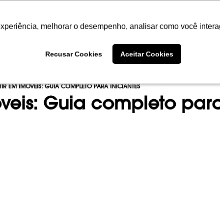
experiência, melhorar o desempenho, analisar como você intera
experiência, melhorar o desempenho, analisar como você intera
SOBRE
PORTFÓLIO
EMPREENDIME
Recusar Cookies
Recusar Cookies
Aceitar Cookies
Aceitar Cookies
IR EM IMÓVEIS: GUIA COMPLETO PARA INICIANTES
veis: Guia completo para