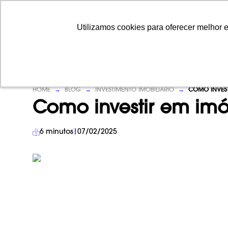
Utilizamos cookies para oferecer melhor 
Utilizamos cookies para oferecer melhor 
HOME
→
BLOG
→
INVESTIMENTO IMOBILIÁRIO
→
COMO INVEST
Como investir em imó
6
minutos
|
07/02/2025