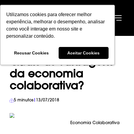
Utilizamos cookies para oferecer melhor
Utilizamos cookies para oferecer melhor
EN
experiência, melhorar o desempenho, analisar
experiência, melhorar o desempenho, analisar
como você interage em nosso site e
como você interage em nosso site e
personalizar conteúdo.
personalizar conteúdo.
HOME
→
BLOG
→
ECONOMIA COLABORATIVA
→
Recusar Cookies
Recusar Cookies
Aceitar Cookies
Aceitar Cookies
QUAIS AS VANTAGENS DA ECONOMIA COLABORATIVA?
Quais as vantagens
da economia
colaborativa?
5
minutos
|
13/07/2018
Economia Colaborativa